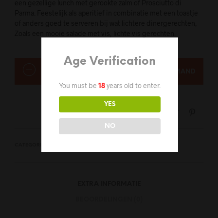
een gezellige lunch met gerookte zalm of Prosciutto di
Parma. Feestelijk als aperitief in combinatie met een toastje
of anders goed te serveren bij wat lichtere dinergerechten,
Zoals een mooie salade met vis, lichte vis gerechten.
Age Verification
AANTAL
IN WINKELMAND
You must be
18
years old to enter.
YES
NO
CATEGORIEËN:
ALLES
,
ROSE
,
MOUSSEREND
EXTRA INFORMATIE
BEOORDELINGEN (0)